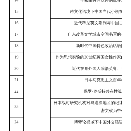
1
4
华兹生英译汉诗的世界文学
15
跨文化语境下中国当代小说在日
1
6
近代稀见英文期刊与中国古典
17
广东改革文学城市空间书写的英语
18
新时代中国特色政治话语隐喻
19
作为思想实验的
20世纪英国女性作家的
20
近代在粤外国人编纂英粤、粤英
21
日本马克思主义百年学术
22
保罗
·奥斯特共在性孤独书
日本战时研究机构对粤港澳地区的记述及
23
密文献为中心
24
博弈论视域下中国外交话语翻