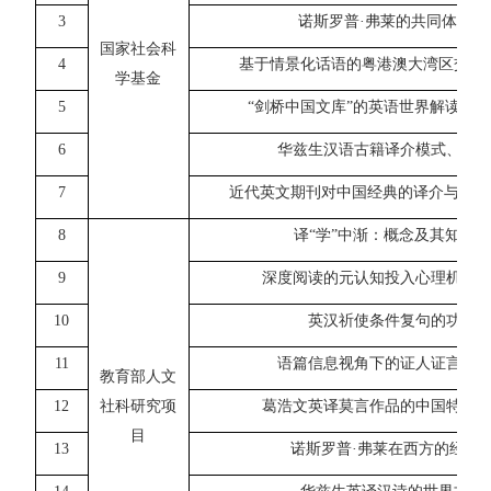
3
诺斯罗普
·弗莱的共同体想象
国家社会
科
4
基于情景化话语的粤港澳大湾区交叉
学基金
5
“
剑桥中国文库
”
的英语世界解读与中
6
华兹生汉语古籍译介模式、传
7
近代英文期刊对中国经典的译介与传播
8
译
“学”中渐：概念及其知识
9
深度阅读的元认知投入心理机制
10
英汉祈使条件复句的功能
11
语篇信息视角下的证人证言可
教育部人文
12
社科研究项
葛浩文英译莫言作品的中国特色
目
1
3
诺斯罗普
·
弗莱在西方的经典