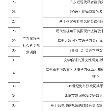
25
广东近现代译者群的文化
26
《论语》翻译叙事的多模态
27
基于创客教育理念的英语创意写
28
现代性视角下美国现代派诗歌中的
广东省哲学
29
基于大数据的英语学习者在线阅读
社会科学规
30
《西游记》英译本中女性形
划项目
31
文学自译的互文性研究-
以李彦
基于非学历教育的终身学习体系构建研究
32
核心
33
18-19
世纪海外汉欧词典手稿及
34
儿童英汉词典释义语篇文本模
35
基于隐喻理论视角的财经英语语篇阅读