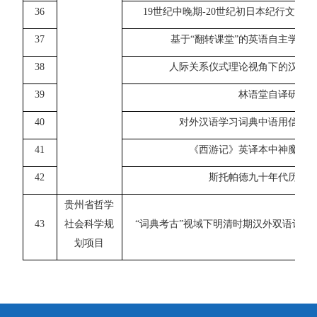
36
19
世纪中晚期
-20
世纪初日本纪行文学中
37
基于
“
翻转课堂
”
的英语自主学习
“
38
人际关系仪式理论视角下的汉语
39
林语堂自译研究
40
对外汉语学习词典中语用信息
41
《西游记》英译本中神魔名
42
斯托帕德九十年代历史
贵州省哲学
43
社会科学规
“词典考古”视域下明清时期汉外双语词典
划项目